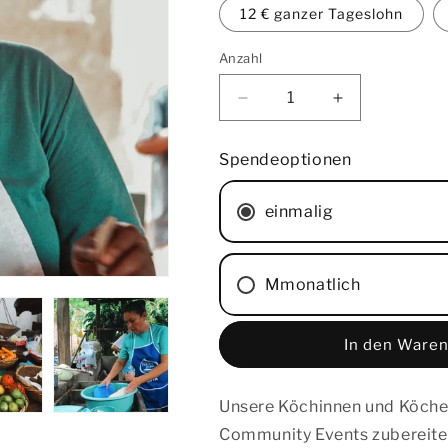
12 € ganzer Tageslohn
Anzahl
Verringere
Erhöhe
die
die
Menge
Menge
Spendeoptionen
für
für
Koch/Köchin
Koch/Köchin
einmalig
Mmonatlich
In den Waren
Unsere Köchinnen und Köche, 
Community Events zubereite