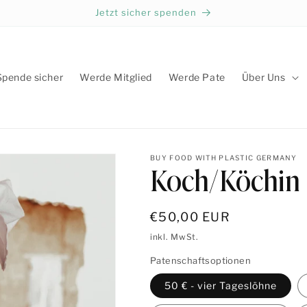
Jetzt sicher spenden
Spende sicher
Werde Mitglied
Werde Pate
Über Uns
BUY FOOD WITH PLASTIC GERMANY
Koch/Köchin
Normaler
€50,00 EUR
Preis
inkl. MwSt.
Patenschaftsoptionen
50 € - vier Tageslöhne